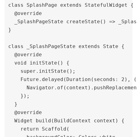
class SplashPage extends StatefulWidget {

  @override

  _SplashPageState createState() => _Splas
}

class _SplashPageState extends State {

  @override

  void initState() {

    super.initState();

    Future.delayed(Duration(seconds: 2), ()
      Navigator.of(context).pushReplacemen
    });

  }

  @override

  Widget build(BuildContext context) {

    return Scaffold(
