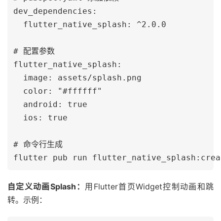
dev_dependencies:

  flutter_native_splash: ^2.0.0

# 配置参数

flutter_native_splash:

  image: assets/splash.png

  color: "#ffffff"

  android: true

  ios: true

# 命令行生成

自定义动画Splash：
用Flutter首页Widget控制动画和跳
转。示例：