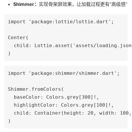
Shimmer：
实现骨架屏效果，让加载过程更有“高级感”
import 'package:lottie/lottie.dart';

Center(

  child: Lottie.asset('assets/loading.json
import 'package:shimmer/shimmer.dart';

Shimmer.fromColors(

  baseColor: Colors.grey[300]!,

  highlightColor: Colors.grey[100]!,

  child: Container(height: 20, width: 100,