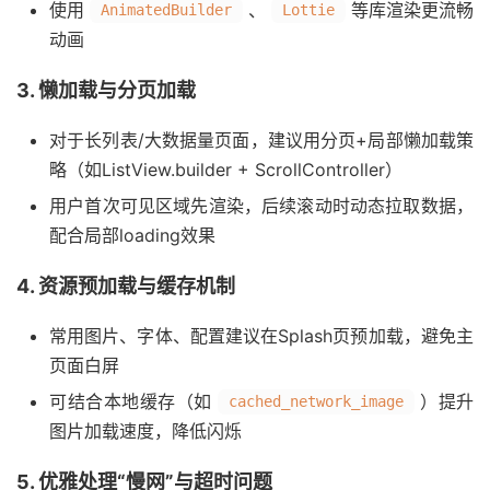
使用
、
等库渲染更流畅
AnimatedBuilder
Lottie
动画
3. 懒加载与分页加载
对于长列表/大数据量页面，建议用分页+局部懒加载策
略（如ListView.builder + ScrollController）
用户首次可见区域先渲染，后续滚动时动态拉取数据，
配合局部loading效果
4. 资源预加载与缓存机制
常用图片、字体、配置建议在Splash页预加载，避免主
页面白屏
可结合本地缓存（如
）提升
cached_network_image
图片加载速度，降低闪烁
5. 优雅处理“慢网”与超时问题